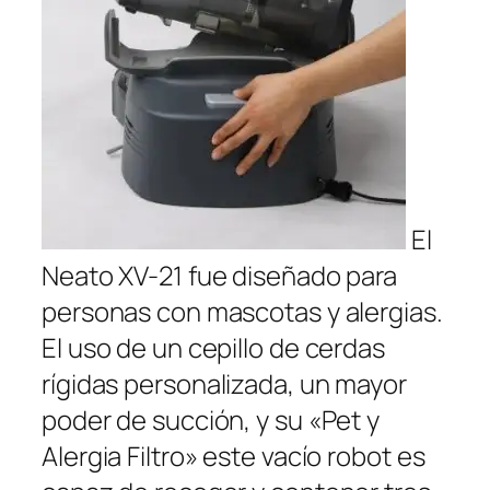
El Neato XV-21 fue diseñado para personas con mascotas y alergias. El uso de un cepillo de cerdas rígidas personalizada, un mayor poder de succión, y su «Pet y Alergia Filtro» este vacío robot es capaz de recoger y contener tres veces la cantidad de micro partículas de polvo luego las máquinas con filtros de aire estándar. El Neato XV-21 tiene muy potentes capacidades de aspirar y de filtración de aire y tiene un valor excepcional para un robot en este precio range.Easily personalizada para limpiar cualquier habitación de la casa, se explorará la sala y comenzar la limpieza en una estructura de ida y vuelta patrón igual de un tiempo humano ajustando automáticamente desde alfombras a los pisos duros. Equipado con su propio integrado en el «Posicionamiento Room Tecnología», el robot aspiradora utiliza un láser infrarrojo para ver realmente lo que está en la habitación y luego asignar en consecuencia. El sistema RPS mapas con precisión dónde limpiar y obstáculos que deben evitarse – en constante actualización y reasignación, según sea necesario. Te encantará la papelera de la suciedad sin bolsa – es muy fácil de retirar, vaciar y volver a poner pulg No hay bolsas sucias que tratar, se trata de una máquina potente y ahora es uno de los más vendidos en el mercado hoy. «El Neato XV-21 está disponible en la actualidad en el 15% sobre el precio de venta al por menor con el envío libre!» Haga clic en este enlace para aprovechar este gran descuento! Neato Robotics XV-12 vacío automático Cleaner Neato XV-12 Este nuevo modelo de la gente en Neato está todo listo para limpiar y el vacío casi todos los pisos de su en su casa. Utilizando la misma tecnología «Posicionamiento de habitaciones» que se encuentra en el XV-21, este robot se verá en su entorno y crear mapas exteremly precisos de toda la sala, incluyendo puertas, muebles u otros obstáculos que puede ver. Si su mascota entra en la habitación, no hay problema … el Neato XV-12 se actualizará es patrón de navegación para acomodar. Cuenta con un sistema de vacío de gran alcance capaz de eliminar la suciedad incrustada y pelo de mascotas en su cubo de basura de gran tamaño «sin bolsa» extraíble para facilitar el vaciado. Otras características interesantes incluyen el ajuste de suelo de moqueta de madera dura o azulejo automática, limpia debajo y alrededor de los muebles con su sistema de mapeo guiado por láser, y vuelve automáticamente a su base para recargar. Puede ser programado para realizarse limpiezas automáticas de hasta una semana de antelación, con su cómoda interfaz touch-pad. Si usted no necesita las alergeno que contiene filtros de aire esta es una buena compra por menos de $ 300,00. «Este artículo está disponible en la actualidad en el 15% sobre el precio de venta al por menor con el envío libre!» Haga clic en este enlace para aprovechar este gran descuento! Infinuvo CleanMate QQ-2 BASIC Robotic Vacuum Cleaner infinuvo CleanMate qq-2El Infinuvo CleanMate QQ-2 es el robot más barato que he revisado. A pesar de que carece de una base de operaciones de recarga automática y algunas de las otras características avanzadas que se encuentran en los modelos más caros que sigue siendo un gran vacío robótico menos de $ 150.00. Será barrer y aspirar debajo de muebles, camas, en las esquinas y otras áreas difíciles de limpiar completamente en piloto automático. El sistema de vacío es lo suficientemente potente como para recoger la suciedad, pelo de mascotas y el polvo con una eficiencia impresionante para un robot un precio tan bajo. En comparación con otros modelos de la QQ-2 tiene una luz UV en la placa que identifica y desinfecta, ya que limpia, matando gérmenes, bacterias y alergias que causan los contaminantes. Una gran característica para cualquier persona con alergias. El robot tiene sensores de detección automática del acantilado que le permiten evitar con seguridad desniveles y escaleras. La vida media de la batería mientras pasa la aspiradora es de unos 80 minutos con la batería que requiere 3 horas para una recarga completa. Si no te importa un poco menos de automatización, la CleanMate es un gran valor y una buena aspiradora por el precio. «Este artículo está disponible en la actualidad en el 30% sobre el precio de venta al por menor con el envío libre!» Fundamentos aspiradora robótica Aspiradoras robóticas están diseñados para recoger la suciedad y los escombros completamente en piloto automático sin ninguna intervención humana. Estos dispositivos funcionan con baterías recargables y son cuadrados o de forma redonda y sorprendentemente pequeño por lo que hacen. Aunque usted todavía necesita una máquina aspiradora para escaleras y de limpieza profunda ocasional, las aspiradoras robot son totalmente capaces de limpiar debajo de los muebles, bordes de la pared y las esquinas. Los modelos de hoy tienen la capacidad de navegar alrededor de la gente, las mascotas y el desorden aleatorio. Pueden ser programados para evitar desniveles, no se enredan en los cables eléctricos, e incluso se les puede enseñar a parar en una frontera invisible que se defina. Pero eso no es todo … aspiradoras robóticas de hoy son capaces de muelle propio y recargar a sí mismos antes de salir de nuevo para limpiar en cualquier intervalo de tiempo que le gustaría. Espacio para la navegación habitación no es problema para algunos modelos, y los controles avanzados de la almohadilla de contacto que sea fácil de instalar y trabajar mientras se le notifica cuando la bolsa está llena de retención. Sin embargo, para aquellos de nosotros que sufren de alergias estos pequeños ayudantes valen su peso en oro. Por pasar la aspiradora y limpiar todo el día los contaminantes del aire se reducen drásticamente haciendo una gran diferencia en la calidad de vida para cualquier persona con problemas de alergias severas. Limpia automáticamente pisos de suciedad, polvo y pelo de mascotas reviewsWho robot aspiradora hubiera pensado que la automatización de las tareas del hogar sería tan asequible y fácil de usar. No sólo su nuevo ayudante robótico expertamente aspirar las alfombras, se explorará la sala de primera y de forma inteligente identificar los obstáculos, escaleras, desniveles, muebles o cualquier otra cosa (como niños o mascotas), ya que crea su propio mapa de la habitación antes de ir a trabajar. Agregar a los muros virtuales pre-programados establecidos por pulsar unos cuantos botones y su robot leal estará feliz de ir de una habitación a la limpieza de sus pisos. Pero eso no es todo tu pequeño robot puede hacer. Dependiendo del modelo que usted compra, enviará los restos a través de un filtro de aire HEPA especialmente diseñada, ya que limpia, dejando el aire detrás de él fresco y libre de polvo. Será sin esfuerzo limpiar todos aquellos lugares de difícil acceso, ya que va debajo de tu cama y otros muebles de la habitación. Usando su cepillo barredora giratoria que se pone en las esquinas ya lo largo del borde de la pared también. Su nueva aspiradora robot seguirá cualquier horario desea, siete días a la semana, de noche o de día … y cuando termina se vuelve a su base de operaciones en el que se recargará automáticamente antes de su próxima reunión programada. Por supuesto que no todos los modelos tendrá todas estas características, pero creo que te haces una idea. Tener un ayudante robótico sin duda puede hacer su vida mucho más fácil, mientras que la creación de un entorno más limpio y libre de alérgenos para usted y sus hijos. Echa un vistazo a mi lista de características y consideraciones que le ayudarán a seleccionar el mejor robot aspirador para su casa u oficina. ¿Será un vacío Robot reemplazar mi aspiradora regular? No, usted todavía tiene que utilizar el otro vacío de vez en cuando. En primer lugar, el robot fieles no pueden hacer las escaleras, así que usted todavía necesita otro vacío para eso. Se necesitará un vacío más grande en tiempos de profundas zonas de alto tráfico limpias, derrames o cualquier otro lugar que está muy sucio. Una vez dicho esto, el robot todavía lo hacen la mayor parte del trabajo pesado con regularidad la limpieza debajo de los muebles, filtrando el polvo y la eliminación de pelo de las mascotas en una base diaria. ¿Puede el sistema de limpieza de recoger la suciedad y el pelo del animal doméstico? No todas las aspiradoras robóticas tienen el poder para recoger la suciedad pesada o impactado y pelo de mascotas. Las mejores unidades tendrán una combinación de pequeñas barredoras de cepillo con un fuerte flujo de aire y poder chupar impulsado para soltar y recoger los escombros a su paso por el suelo. Algunos modelos de menor precio actúan más como una escoba y recogedor y no son eficaces en la recogida y recopilación de grandes cantidades de suciedad, el polvo y el pelo. Las tecnologías y los sistemas utilizados por los fabricantes de robots pueden variar de una marca a otra por lo que es difícil dar las especificaciones establecidas para lo que define a un buen sistema de vacío. Las marcas Roomba y Neato son apuestas seguras para un sistema de limpieza de calidad con cientos de comentarios de los clientes positivos en Amazon. Es El Exploratorio Comportamiento adecuado para usted? aspiradora robótica mappingThe mejores aspiradores robot tendrán software avanzado y sensores láser para la navegación eficiente y la cobertura de una limpieza a fondo. Idealmente, usted quiere que su robot para aspirar cada parte de su casa varias veces, evitando escaleras (protección acantilado), la limpieza alrededor de los muebles, debajo de las camas y sofás, por las paredes, y alrededor de las cortinas o bordes de la cama. Debe ser capaz de evitar los cables o el desorden, la suciedad localizar (modelos Roomba Dirt Detect tienen Technology), y limpiar todo el piso en un patrón preciso de ida y vuelta como si estuviera aspirando usted mismo. Algunos modelos pueden ser programados para moverse de una habitación a otra, mientras que otros serán limitados y pueden necesitar reposicionar