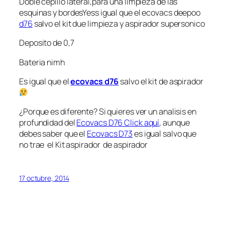
Doble cepillo lateral,para una limpieza de las
esquinas y bordesYess igual que el ecovacs deepoo
d76
salvo el kit due limpieza y aspirador supersonico
Deposito de 0,7
Bateria nimh
Es igual que el
ecovacs d76
salvo el kit de aspirador
¿Porque es diferente? Si quieres ver un analisis en
profundidad del
Ecovacs D76 Click aquí
, aunque
debes saber que el
Ecovacs D73
es igual salvo que
no trae el Kit aspirador de aspirador
17 octubre, 2014