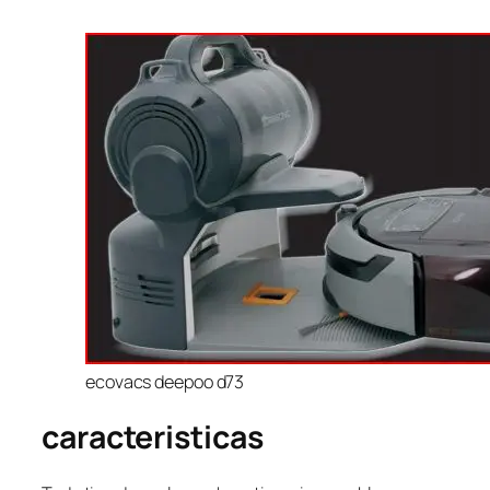
ecovacs deepoo d73
caracteristicas