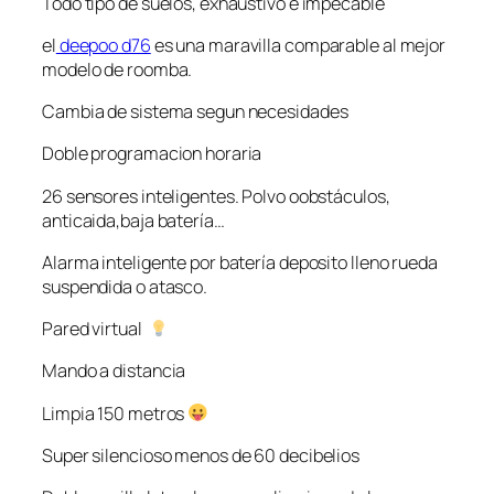
Todo tipo de suelos, exhaustivo e impecable
el
deepoo d76
es una maravilla comparable al mejor
modelo de roomba.
Cambia de sistema segun necesidades
Doble programacion horaria
26 sensores inteligentes. Polvo oobstáculos,
anticaida,baja batería…
Alarma inteligente por batería deposito lleno rueda
suspendida o atasco.
Pared virtual
Mando a distancia
Limpia 150 metros
Super silencioso menos de 60 decibelios