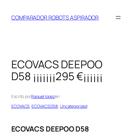
Saltar
al
COMPARADOR ROBOTS ASPIRADOR
contenido
ECOVACS DEEPOO
D58 ¡¡¡¡¡¡¡295 €¡¡¡¡¡¡
Escrito por
Raquel lopez
en
ECOVACS
, 
ECOVACS D58
, 
Uncategorized
ECOVACS DEEPOO D58