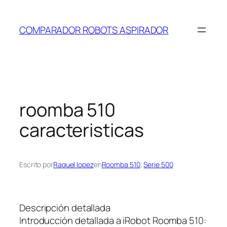
Saltar
al
COMPARADOR ROBOTS ASPIRADOR
contenido
roomba 510
caracteristicas
Escrito por
Raquel lopez
en
Roomba 510
, 
Serie 500
Descripción detallada
Introducción detallada a iRobot Roomba 510: